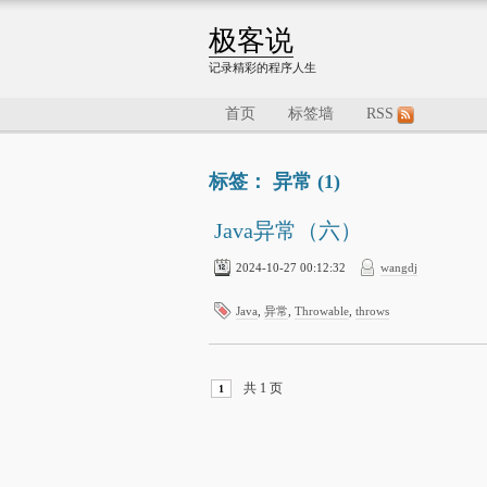
极客说
记录精彩的程序人生
首页
标签墙
RSS
标签： 异常 (1)
Java异常（六）
2024-10-27 00:12:32
wangdj
Java
,
异常
,
Throwable
,
throws
共 1 页
1