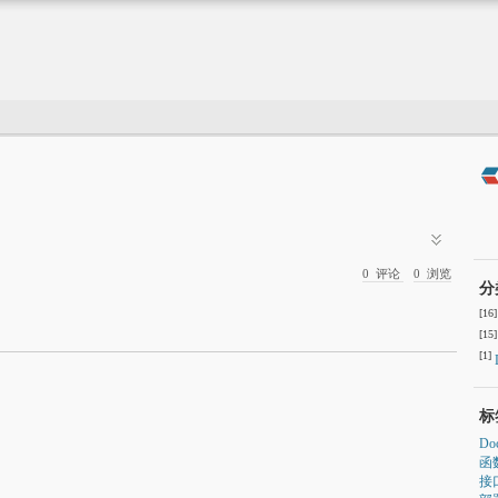
0
评论
0
浏览
分
[16]
[15]
[1]
标
Do
函
接