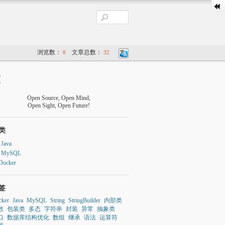
浏览数：
文章总数：
0
32
Open Source, Open Mind,
Open Sight, Open Future!
类
Java
MySQL
Docker
签
cker
Java
MySQL
String
StringBuilder
内部类
数
包装类
多态
字符串
封装
异常
抽象类
口
数据库结构优化
数组
继承
语法
运算符