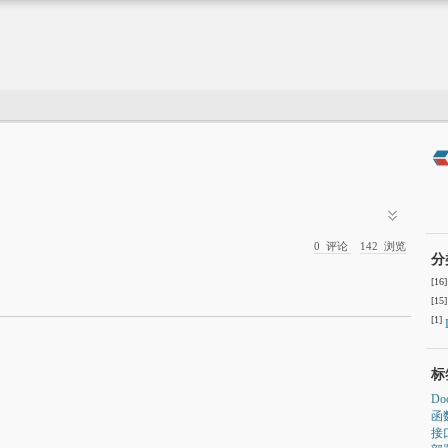
0
评论
142
浏览
分
[16]
[15]
[1]
标
Do
函
接