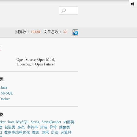
浏览数：
文章总数：
10438
32
Open Source, Open Mind,
Open Sight, Open Future!
类
Java
MySQL
Docker
签
cker
Java
MySQL
String
StringBuilder
内部类
数
包装类
多态
字符串
封装
异常
抽象类
口
数据库结构优化
数组
继承
语法
运算符