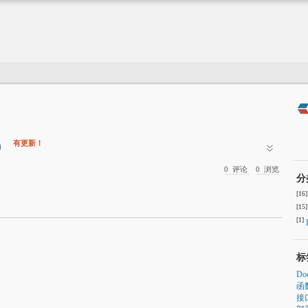
三）
有更新！
0
评论
0
浏览
分
[16]
[15]
[1]
标
Do
函
接