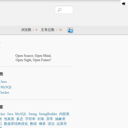
浏览数：
文章总数：
0
32
Open Source, Open Mind,
Open Sight, Open Future!
类
Java
MySQL
Docker
签
cker
Java
MySQL
String
StringBuilder
内部类
数
包装类
多态
字符串
封装
异常
抽象类
口
数据库结构优化
数组
继承
语法
运算符