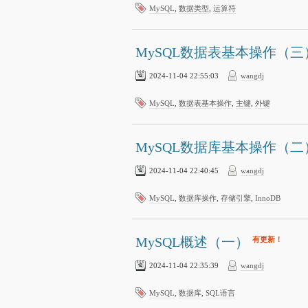
MySQL
,
数据类型
,
运算符
MySQL数据表基本操作（
2024-11-04 22:55:03
wangdj
MySQL
,
数据表基本操作
,
主键
,
外键
MySQL数据库基本操作（二
2024-11-04 22:40:45
wangdj
MySQL
,
数据库操作
,
存储引擎
,
InnoDB
MySQL概述（一）
有更新！
2024-11-04 22:35:39
wangdj
MySQL
,
数据库
,
SQL语言