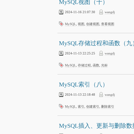
MySQL视图（十）
2024-11-16 21:07:30
wangdj
MySQL
,
视图
,
创建视图
,
查看视图
MySQL存储过程和函数（九
2024-11-13 22:25:25
wangdj
MySQL
,
存储过程
,
函数
,
光标
MySQL索引（八）
2024-11-13 22:18:48
wangdj
MySQL
,
索引
,
创建索引
,
删除索引
MySQL插入、更新与删除