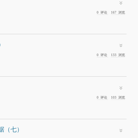
0
评论
167
浏览
）
0
评论
133
浏览
0
评论
103
浏览
数据（七）